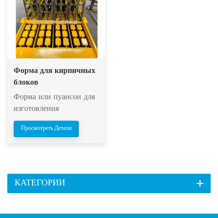
Форма для кирпичных
блоков
Форма или пуансон для
изготовления
кирпичных блоков
Просмотреть Детали
используется для
производства кирпича.
Это инструмент,
используемый для
придания глине или
КАТЕГОРИИ
другим материалам
определенной формы,
которая затем