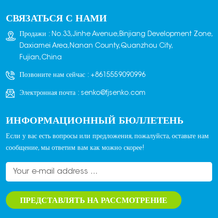
обжигается в печи для
СВЯЗАТЬСЯ С НАМИ
получения кирпича.
Штампы обычно
Продажи : No.33,Jinhe Avenue,Binjiang Development Zone,
изготавливаются из
Daxiamei Area,Nanan County,Quanzhou City,
чугуна или стали и
Fujian,China
проектируются в
Позвоните нам сейчас :
+8615559090996
соответствии с
конкретными размерами
Электронная почта :
senko@fjsenko.com
и деталями,
необходимыми для
ИНФОРМАЦИОННЫЙ БЮЛЛЕТЕНЬ
производства
определенного типа
Если у вас есть вопросы или предложения, пожалуйста, оставьте нам
кирпича.
сообщение, мы ответим вам как можно скорее!
ПРЕДСТАВЛЯТЬ НА РАССМОТРЕНИЕ