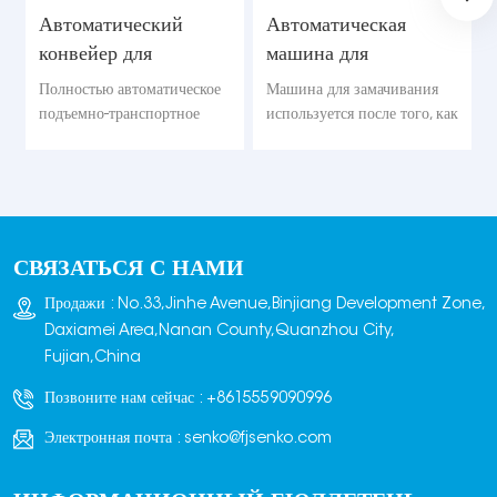
Автоматический
Автоматическая
конвейер для
машина для
стальных кирпичных
замачивания
Полностью автоматическое
Машина для замачивания
стеллажей
кирпичей/блоков
подъемно-транспортное
используется после того, как
устройство использует
кирпичеукладчики уложили
цилиндры и двигатели в
и сложили кирпичи в
сочетании с частотным
стопки. Затем вся стопка
преобразователем,
кирпичей помещается в
обеспечивая плавную
резервуар с водой и
СВЯЗАТЬСЯ С НАМИ
работу и точное
полностью замачивается.
позиционирование.
Продажи : No.33,Jinhe Avenue,Binjiang Development Zone,
Daxiamei Area,Nanan County,Quanzhou City,
Fujian,China
Позвоните нам сейчас :
+8615559090996
Электронная почта :
senko@fjsenko.com