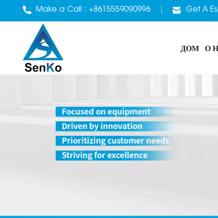
Make a Call :
+8615559090996
Get A Es
ДОМ
О 