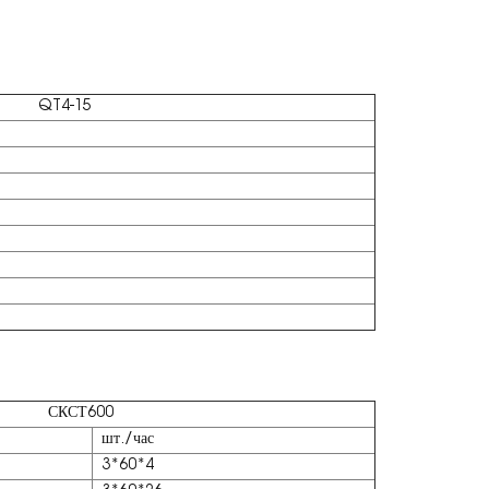
QT4-15
СКСТ600
шт./час
3*60*4