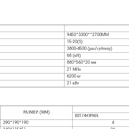
9450*3300**2700MM
15-20(S)
3800-4500 (раз/субтитр)
68 (кН)
880*560*20 мм
21 МПа
6200 кг
21 кВт
РАЗМЕР (ММ)
ШТ/ФОРМА
390*190*190
4