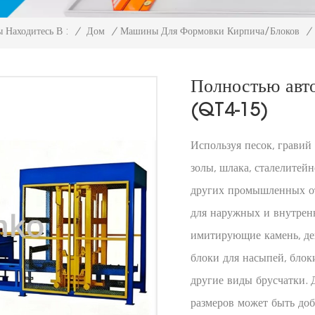
/
Дом
/
Машины Для Формовки Кирпича/блоков
/
 Находитесь В :
Полностью авт
(QT4-15)
Используя песок, гравий
золы, шлака, сталелитейн
других промышленных от
для наружных и внутрен
имитирующие камень, де
блоки для насыпей, бло
другие виды брусчатки. 
размеров может быть доб