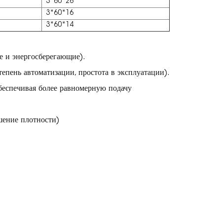
3*60*26
3*60*16
3*60*14
 и энергосберегающие).
пень автоматизации, простота в эксплуатации).
обеспечивая более равномерную подачу
шение плотности)