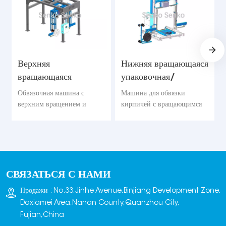
Верхняя
Нижняя вращающаяся
вращающаяся
упаковочная/
упаковочная/
обвязочная машина
Обвязочная машина с
Машина для обвязки
обвязочная машина
верхним вращением и
кирпичей с вращающимся
прокалыванием
вниз и пробивающим «меч»
обвязочного стержня — это
механизмом — это
автоматизированное
автоматизированное
обвязочное устройство,
обвязочное устройство,
специально разработанное
специально разработанное
СВЯЗАТЬСЯ С НАМИ
для кирпичей/блоков. Она
для кирпичных блоков. Ее
巧妙 сочетает в себе
основные функции —
Продажи : No.33,Jinhe Avenue,Binjiang Development Zone,
технологии верхнего
«вращение вниз» и
Daxiamei Area,Nanan County,Quanzhou City,
вращения и прокалывания
«пробивание «мечом»».
Fujian,China
обвязочного стержня для
Вращение вниз: это