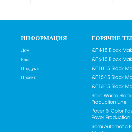
MDJ-Z1200B
Полноприводный
п
штабелер для
кирпичей/блоков
ИНФОРМАЦИЯ
ГОРЯЧИЕ ТЕ
MDJ-Z1200C
Дом
QT4-15 Block Ma
с
Блог
QT6-15 Block Ma
Продукты
QT10-15 Block M
Проект
QT15-15 Block M
QT18-15 Block M
Solid Waste Block
Production Line
Paver & Color Pa
Paver Production 
Semi-Automatic B