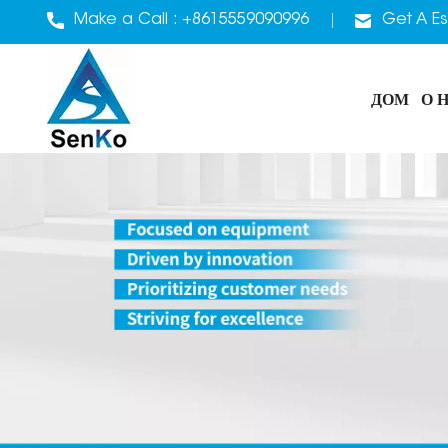
Make a Call :
+8615559090996
Get A Es
ДОМ
О 