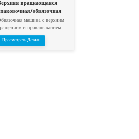
Верхняя вращающаяся
упаковочная/обвязочная
машина
Обвязочная машина с верхним
вращением и прокалыванием
обвязочного стержня — это
Просмотреть Детали
автоматизированное обвязочное
стройство, специально
разработанное для кирпичей/
блоков. Она巧妙 сочетает в себе
технологии верхнего вращения и
прокалывания обвязочного
стержня для эффективной и
надежной обвязки кирпичных
штабелей. Головка машины
(обвязочный механизм) может
перемещаться вверх и вниз вдоль
вертикальной направляющей,
ибко адаптируясь к различной