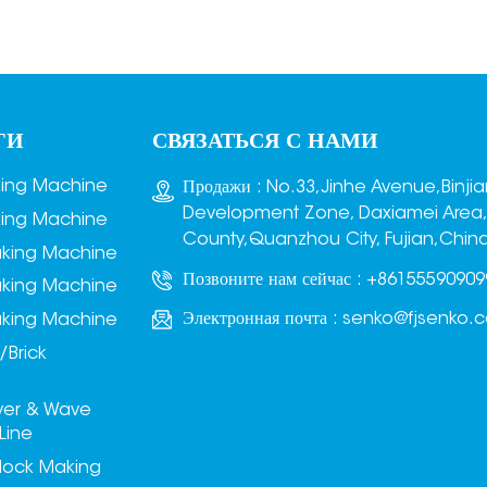
высоте штабеля. Одновременно
стержневой механизм,
называемый «мечом», точно
роходит через пространство в
нижней части поддона с одной
стороны машины, работая
ГИ
СВЯЗАТЬСЯ С НАМИ
совместно с головкой машины
для завершения обмотки,
king Machine
Продажи : No.33,Jinhe Avenue,Binji
оздавая перекрестный узор
Development Zone, Daxiamei Area
king Machine
обвязки кирпичного штабеля.
County,Quanzhou City, Fujian,Chin
aking Machine
Позвоните нам сейчас :
+86155590909
aking Machine
Электронная почта :
senko@fjsenko.
aking Machine
/Brick
ver & Wave
Line
lock Making