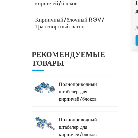
кирпичей/блоков
Кирпичный/блочный RGV/
Транспортный вагон
РЕКОМЕНДУЕМЫЕ
ТОВАРЫ
д
Полноприводный
штабелер для
кирпичей/блоков
т
MDJ-Z1200A
Полноприводный
з
штабелер для
кирпичей/блоков