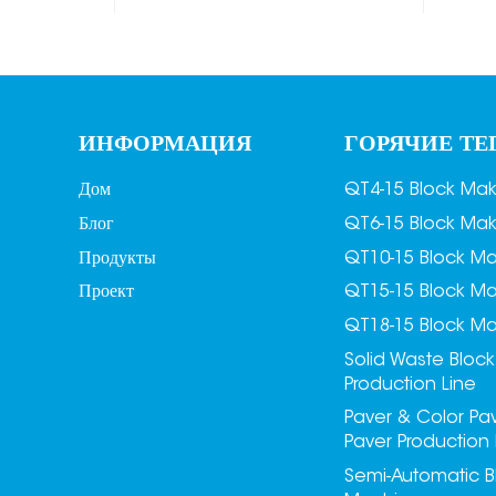
MDJ-Z1200B
п
Полноприводный
штабелер для
п
кирпичей/блоков
р
ИНФОРМАЦИЯ
ГОРЯЧИЕ ТЕ
MDJ-Z1200C
Дом
QT4-15 Block Ma
Блог
QT6-15 Block Ma
п
Продукты
QT10-15 Block M
Проект
QT15-15 Block M
п
QT18-15 Block M
Solid Waste Block
Production Line
Paver & Color Pa
Paver Production 
Semi-Automatic B