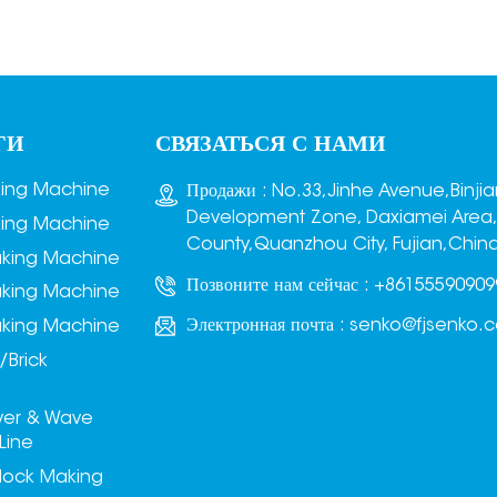
существующих простых линий
о производству блоков. Это
новейшая разработанная система
быстрого штабелирования. Как
равило, эта система
азмещается отдельно рядом с
ГИ
СВЯЗАТЬСЯ С НАМИ
камерой твердения продукции.
Для хорошо затвердевших
king Machine
Продажи : No.33,Jinhe Avenue,Binji
изделий штабелирование может
Development Zone, Daxiamei Area
king Machine
роизводиться на месте или
County,Quanzhou City, Fujian,Chin
aking Machine
подключаться к линии по
Позвоните нам сейчас :
+86155590909
aking Machine
роизводству блоков для
обеспечения штабелирования в
Электронная почта :
senko@fjsenko.
aking Machine
режиме реального времени.
/Brick
ver & Wave
Line
lock Making