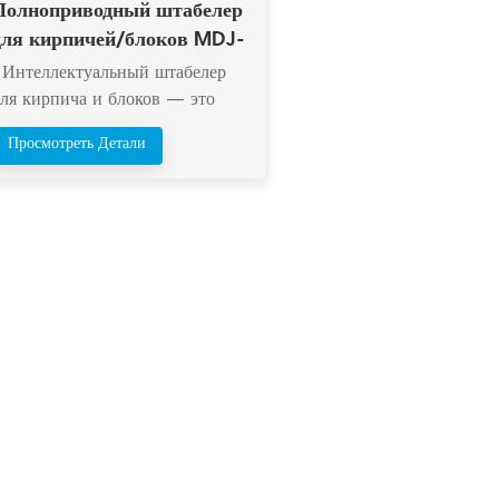
Полноприводный штабелер
для кирпичей/блоков MDJ-
Z1200C
Интеллектуальный штабелер
для кирпича и блоков — это
интеллектуальное оборудование
Просмотреть Детали
для штабелирования кирпича,
разработанное с использованием
запатентованной технологии с
зарезервированными зазорами
ля укладки. Эта система
штабелирования кирпича/блока
решает проблемы ручного
штабелирования, высокой
рудоемкости, низкой
производительности и
недостаточной механизации
агрузки и выгрузки готовой
продукции, характерные для