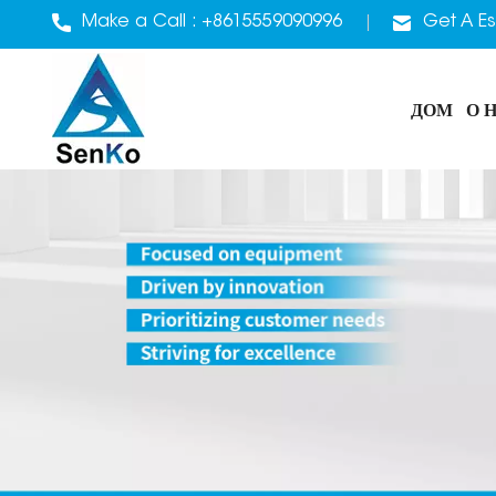
Make a Call :
+8615559090996
Get A Es
ДОМ
О 