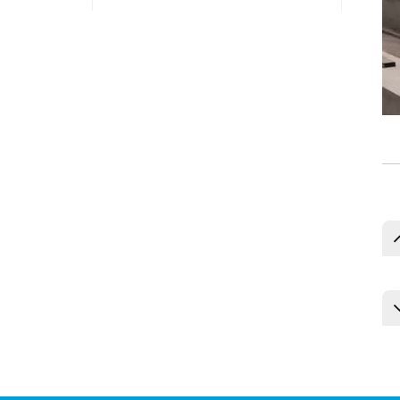
MDJ-Z1200B
Полноприводный
штабелер для
кирпичей/блоков
MDJ-Z1200C