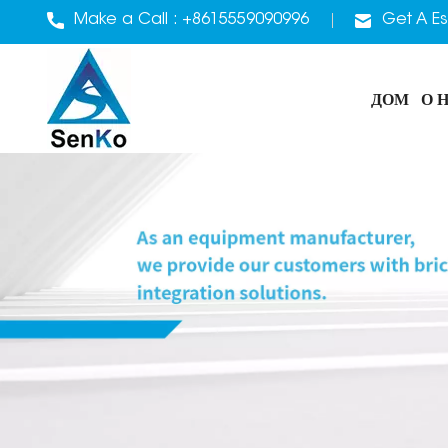
Make a Call :
+8615559090996
Get A Es
ДОМ
О 