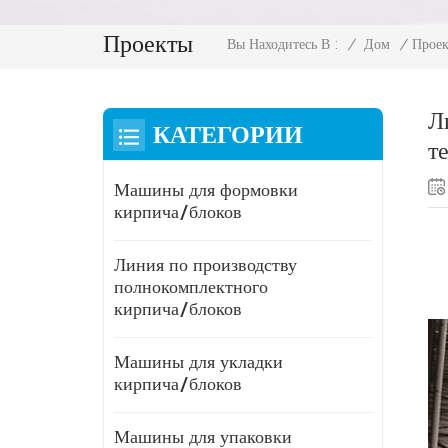
Проекты
/
Дом
/
Прое
Вы Находитесь В :
Л
КАТЕГОРИИ
т
Машины для формовки
кирпича/блоков
Линия по производству
полнокомплектного
кирпича/блоков
Машины для укладки
кирпича/блоков
Машины для упаковки