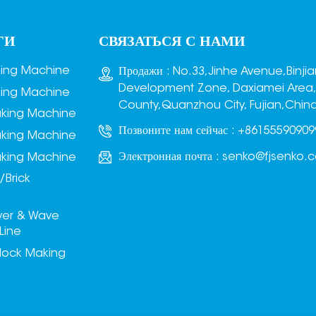
ГИ
СВЯЗАТЬСЯ С НАМИ
king Machine
Продажи : No.33,Jinhe Avenue,Binji
Development Zone, Daxiamei Area
king Machine
County,Quanzhou City, Fujian,Chin
aking Machine
Позвоните нам сейчас :
+86155590909
aking Machine
Электронная почта :
senko@fjsenko.
aking Machine
/Brick
ver & Wave
Line
lock Making